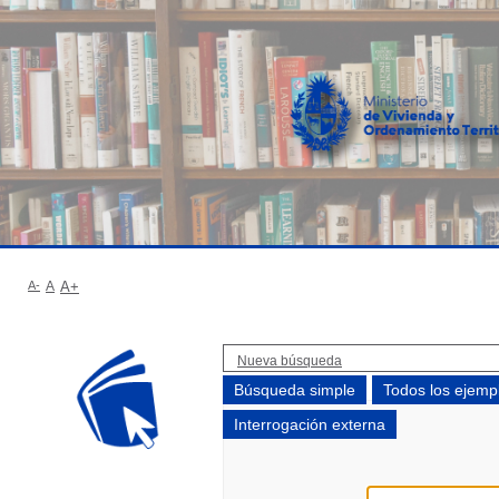
A-
A
A+
Nueva búsqueda
Búsqueda simple
Todos los ejemp
Interrogación externa