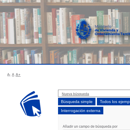
A-
A
A+
Nueva búsqueda
Búsqueda simple
Todos los ejemp
Interrogación externa
Añadir un campo de búsqueda por