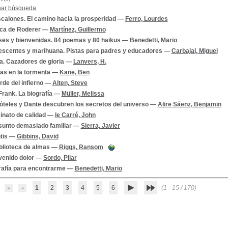
nar búsqueda
calones. El camino hacia la prosperidad
—
Ferro, Lourdes
ca de Roderer
—
Martínez, Guillermo
ses y bienvenidas. 84 poemas y 80 haikus
—
Benedetti, Mario
escentes y marihuana. Pistas para padres y educadores
—
Carbajal, Miguel
a. Cazadores de gloria
—
Lanvers, H.
as en la tormenta
—
Kane, Ben
rde del infierno
—
Alten, Steve
rank. La biografía
—
Müller, Melissa
óteles y Dante descubren los secretos del universo
—
Alire Sáenz, Benjamin
inato de calidad
—
le Carré, John
sunto demasiado familiar
—
Sierra, Javier
tis
—
Gibbins, David
blioteca de almas
—
Riggs, Ransom
venido dolor
—
Sordo, Pilar
rafía para encontrarme
—
Benedetti, Mario
1
2
3
4
5
6
(1 - 15 / 170)