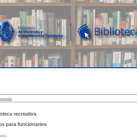
squeda
ioteca recreativa
os para funcionarios
o(s)