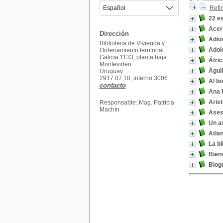
Refi
22 es
Acer
Dirección
Adio
Biblioteca de Vivienda y
Adol
Ordenamiento territorial
Galicia 1133, planta baja
Áfric
Montevideo
Águil
Uruguay
2917 07 10, interno 3006
Al bo
contacto
Ana F
Arist
Responsable: Mag. Patricia
Machín
Ases
Un a
Atlan
La bi
Bien
Biog