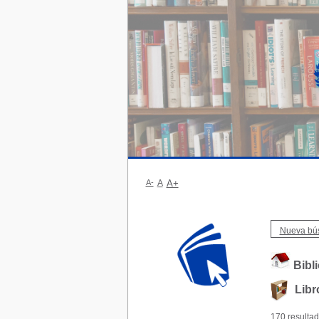
A-
A
A+
Nueva bú
Bibl
Libr
170 resultad