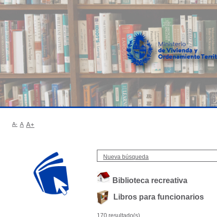
A-
A
A+
Nueva búsqueda
Biblioteca recreativa
Libros para funcionarios
170 resultado(s)