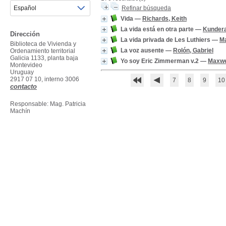
Refinar búsqueda
Vida
—
Richards, Keith
La vida está en otra parte
—
Kundera
Dirección
La vida privada de Les Luthiers
—
Ma
Biblioteca de Vivienda y
La voz ausente
—
Rolón, Gabriel
Ordenamiento territorial
Galicia 1133, planta baja
Yo soy Eric Zimmerman v.2
—
Maxwe
Montevideo
Uruguay
2917 07 10, interno 3006
7
8
9
10
contacto
Responsable: Mag. Patricia
Machín