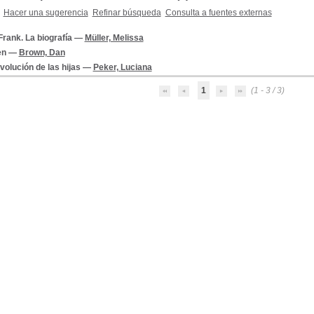
Hacer una sugerencia
Refinar búsqueda
Consulta a fuentes externas
rank. La biografía
—
Müller, Melissa
en
—
Brown, Dan
volución de las hijas
—
Peker, Luciana
1
(1 - 3 / 3)