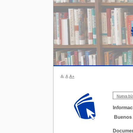
A-
A
A+
Nueva bú
Informaci
Buenos 
Document