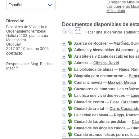
El hogar de Miss P
Las guerreras Max
Millennium
Dirección
Documentos disponibles de esta e
Biblioteca de Vivienda y
Ordenamiento territorial
Hacer una sugerencia
Refinar
Galicia 1133, planta baja
Montevideo
Acerca de Roderer
—
Martínez, Guil
Uruguay
2917 07 10, interno 3006
Adioses y bienvenidas. 84 poemas y
contacto
Aristóteles y Dante descubren los s
Atlantis
—
Gibbins, David
Responsable: Mag. Patricia
Machín
La biblioteca de almas
—
Riggs, Ra
Biografía para encontrarme
—
Bened
Casi una novela
—
Maxwell, Megan
Cazadores de sombras. Las crónic
La chica que vivió dos veces
—
Lage
Ciudad de ceniza
—
Clare, Cassandr
Ciudad de cristal
—
Clare, Cassandr
La ciudad desolada
—
Riggs, Ranso
Ciudad de las almas perdidas
—
Cla
Ciudad de los ángeles caídos
—
Clar
Cuando éramos felices pero no lo s