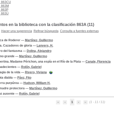
863CU
863M
863P
863U
s en la biblioteca con la clasificación 863A (
11
)
Hacer una sugerencia
Refinar búsqueda
Consulta a fuentes externas
ca de Roderer
—
Martínez, Guillermo
a. Cazadores de gloria
—
Lanvers, H.
bro del fantasma
—
Dolina, Alejandro
rno grande
—
Martínez, Guillermo
bertina. Madame Périchon, una espía en el Río de la Plata
—
Canale, Florencia
padecientes
—
Rolón, Gabriel
gia de la vida
—
Rivero, Viviana
ta diabla
—
Páez, Fito
erra purpúrea
—
Hudson, William H.
madre protectora
—
Martínez, Guillermo
oz ausente
—
Rolón, Gabriel
1
(1 - 11 / 11)