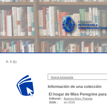
A-
A
A+
Nueva búsqueda
Información de una colección
El hogar de Miss Peregrine para
Editorial :
Buenos Aires: Planeta
ISSN :
sin ISSN