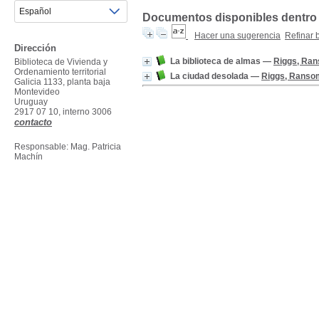
Documentos disponibles dentro d
Hacer una sugerencia
Refinar
Dirección
La biblioteca de almas
—
Riggs, Ra
Biblioteca de Vivienda y
Ordenamiento territorial
La ciudad desolada
—
Riggs, Ranso
Galicia 1133, planta baja
Montevideo
Uruguay
2917 07 10, interno 3006
contacto
Responsable: Mag. Patricia
Machín