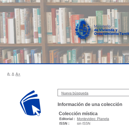
A-
A
A+
Nueva búsqueda
Información de una colección
Colección mística
Editorial :
Montevideo: Planeta
ISSN :
sin ISSN