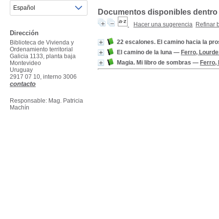
Documentos disponibles dentro d
Hacer una sugerencia
Refinar
Dirección
22 escalones. El camino hacia la pr
Biblioteca de Vivienda y
Ordenamiento territorial
El camino de la luna
—
Ferro, Lourde
Galicia 1133, planta baja
Magia. Mi libro de sombras
—
Ferro,
Montevideo
Uruguay
2917 07 10, interno 3006
contacto
Responsable: Mag. Patricia
Machín