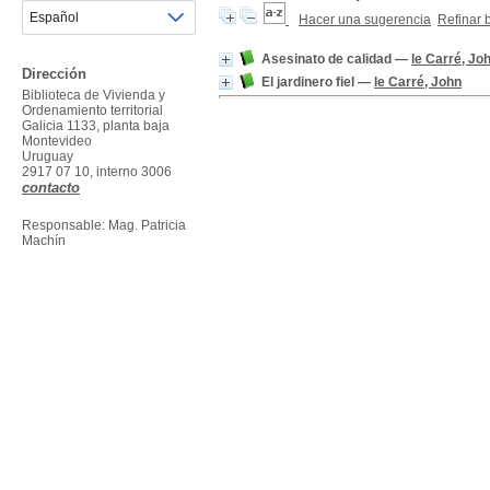
Hacer una sugerencia
Refinar
Asesinato de calidad
—
le Carré, Jo
Dirección
El jardinero fiel
—
le Carré, John
Biblioteca de Vivienda y
Ordenamiento territorial
Galicia 1133, planta baja
Montevideo
Uruguay
2917 07 10, interno 3006
contacto
Responsable: Mag. Patricia
Machín